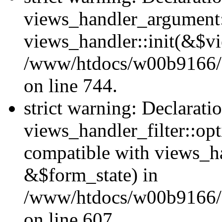
views_handler_argument::
views_handler::init(&$vi
/www/htdocs/w00b9166/H
on line 744.
strict warning: Declarati
views_handler_filter::opt
compatible with views_ha
&$form_state) in
/www/htdocs/w00b9166/Hu
on line 607.